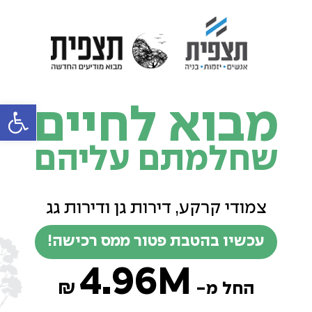
פתח סרג
מבוא לחיים
שחלמתם עליהם
צמודי קרקע, דירות גן ודירות גג
עכשיו בהטבת פטור ממס רכישה!
4.96M
₪
החל מ-