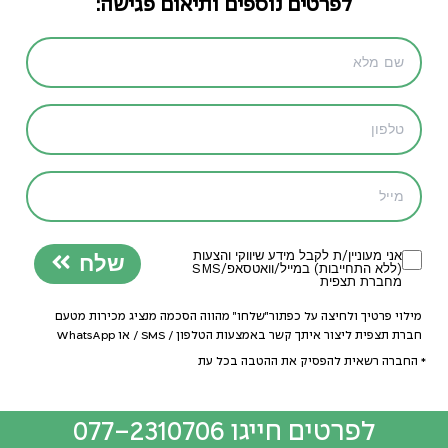
לפרטים נוספים ותיאום פגישה:
אני מעוניין/ת לקבל מידע שיווקי והצעות
שלח
(ללא התחייבות) במייל/וואטסאפ/SMS
מחברת תצפית
מילוי פרטיך ולחיצה על כפתור״שלחו״ מהווה הסכמה מנציג מכירות מטעם
חברת תצפית ליצור איתך קשר באמצעות הטלפון / SMS / או WhatsApp
* החברה רשאית להפסיק את ההטבה בכל עת
לפרטים חייגו 077-2310706